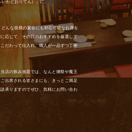
 へいわどおりてん）」に、
、どんな規模の宴会にも対応可能なお席を
望に応じて、その日のおすすめを厳選して
にこだわって仕入れ、職人が一品ずつ丁寧
。当店の飲み放題では、なんと獺祭や魔王
にご出席される皆さまにも、きっとご満足
相談承りますのでぜひ、気軽にお問い合わ